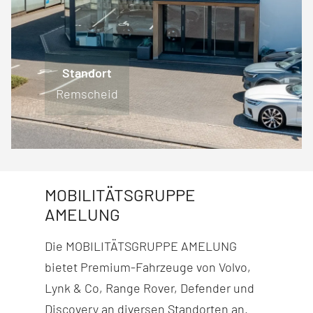
Standort
Standort
Standort
Standort
Engelskirchen
Lüdenscheid
Remscheid
Wiehl
MOBILITÄTSGRUPPE
AMELUNG
Die MOBILITÄTSGRUPPE AMELUNG
bietet Premium-Fahr­zeuge von Volvo,
Lynk & Co, Range Rover, Defender und
Discovery
an diversen Stand­orten an.