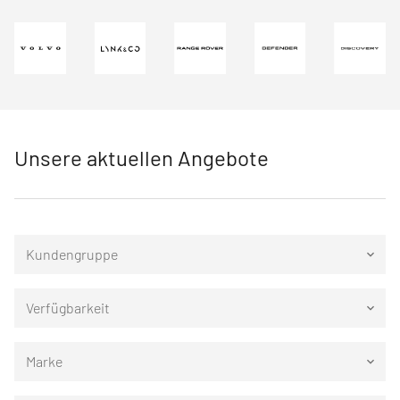
Unsere aktuellen Angebote
Kundengruppe
keyboard_arrow_down
Verfügbarkeit
keyboard_arrow_down
Marke
keyboard_arrow_down