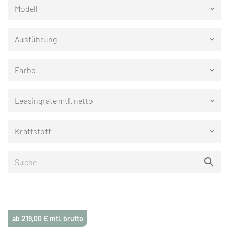
Modell
keyboard_arrow_down
Ausführung
keyboard_arrow_down
Farbe
keyboard_arrow_down
Leasingrate mtl. netto
keyboard_arrow_down
Kraftstoff
keyboard_arrow_down
ab 219,00 € mtl. brutto