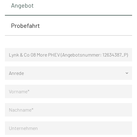
Angebot
Probefahrt
Anrede
keyboard_arrow_down