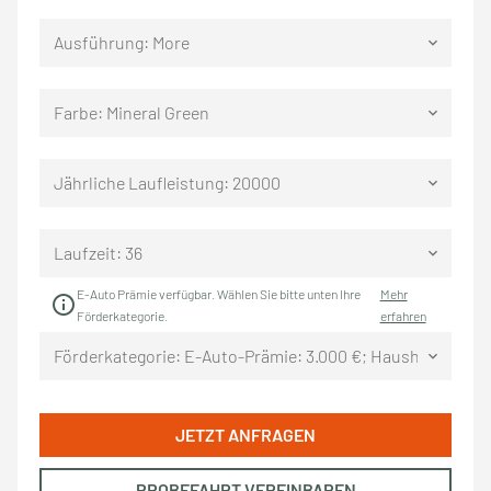
Ausführung: More
keyboard_arrow_down
Farbe: Mineral Green
keyboard_arrow_down
Jährliche Laufleistung: 20000
keyboard_arrow_down
Laufzeit: 36
keyboard_arrow_down
E-Auto Prämie verfügbar. Wählen Sie bitte unten Ihre
Mehr
info
Förderkategorie.
erfahren
Förderkategorie: E-Auto-Prämie: 3.000 €; Haushaltseinkom
keyboard_arrow_down
JETZT ANFRAGEN
PROBEFAHRT VEREINBAREN