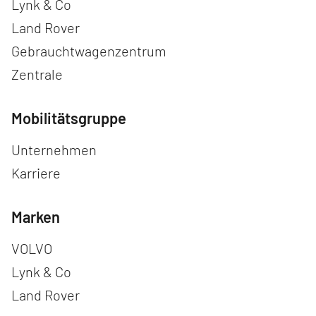
Lynk & Co
Land Rover
Gebrauchtwagenzentrum
Zentrale
Mobilitätsgruppe
Navigation überspringen
Unternehmen
Karriere
Marken
Navigation überspringen
VOLVO
Lynk & Co
Land Rover