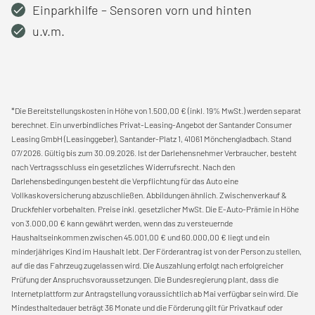
Einparkhilfe – Sensoren vorn und hinten
u.v.m.
*Die Bereitstellungskosten in Höhe von 1.500,00 € (inkl. 19% MwSt.) werden separat
berechnet. Ein unverbindliches Privat-Leasing-Angebot der Santander Consumer
Leasing GmbH (Leasinggeber), Santander-Platz 1, 41061 Mönchengladbach. Stand
07/2026. Gültig bis zum 30.09.2026. Ist der Darlehensnehmer Verbraucher, besteht
nach Vertragsschluss ein gesetzliches Widerrufsrecht. Nach den
Darlehensbedingungen besteht die Verpflichtung für das Auto eine
Vollkaskoversicherung abzuschließen. Abbildungen ähnlich. Zwischenverkauf &
Druckfehler vorbehalten. Preise inkl. gesetzlicher MwSt. Die E-Auto-Prämie in Höhe
von 3.000,00 € kann gewährt werden, wenn das zu versteuernde
Haushaltseinkommen zwischen 45.001,00 € und 60.000,00 € liegt und ein
minderjähriges Kind im Haushalt lebt. Der Förderantrag ist von der Person zu stellen,
auf die das Fahrzeug zugelassen wird. Die Auszahlung erfolgt nach erfolgreicher
Prüfung der Anspruchsvoraussetzungen. Die Bundesregierung plant, dass die
Internetplattform zur Antragstellung voraussichtlich ab Mai verfügbar sein wird. Die
Mindesthaltedauer beträgt 36 Monate und die Förderung gilt für Privatkauf oder