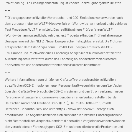
Privatleasing. Die Leasingsonderzahlung ist vor der Fahrzeugübergabe zu leisten.
- -
**Die angegebenen offiziellen Verbrauchs- und CO2-Emissionswerte wurden nach
dem vorgeschriebenen WLTP-Messverfahren (Worldwide harmonized Light vehicles
Test Procedure, WLTP) ermittelt. Das realitätsnähere Prüfverfahren WLTP
(Worldwide harmonized Light vehicles lest Procedure) hat das Prüfverfahren unter
Bezugnahme auf den NEFZ (Neuer Europäischer Fahrzyklus) ersetzt. Die Motoren
entsprechen damit der Abgasnorm Euro 6d. Der Energieverbrauch, die CO.-
Emissionen und Reichweite eines Fahrzeugs hängen nicht nur von der effizienten
Ausnutzung des Kraftstoffs durch das Fahrzeug ab, sondern werden auch vom
Fahrverhalten und anderen nichttechnischen Faktoren beeinflusst.
- -
Weitere Informationen zum offiziellen Kraftstoffverbrauch und den offiziellen
spezifischen CO2-Emissionen neuer Personenkraftwagen können dem 'Leitfaden
über den Kraftstoffverbrauch, die CO2-Emissionen und den Stromverbrauch neuer
Personenkraftwagen' entnommen werden, der an allen Verkaufsstellen, bei der
Deutschen Automobil Treuhand GmbH (DAT), Hellmuth-Hirth-Str. 1, 73760
Ostfildern-Scharnhausen, und unter https://www.dat.de/co2/ unentgeltlich
erhältlich ist. Die Angaben beziehen sich nicht auf ein einzelnes Fahrzeug und sind
nicht Bestandteil des Angebots, sondern dienen allein Vergleichszwecken zwischen
den verschiedenen Fahrzeugtypen. CO2-Emissionen, die durch die Produktion und