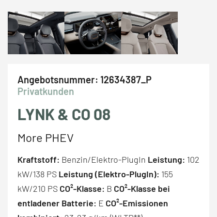
Angebotsnummer:
12634387_P
Privatkunden
LYNK & CO 08
More PHEV
Kraftstoff:
Benzin/Elektro-PlugIn
Leistung:
102
kW/138 PS
Leistung (Elektro-PlugIn):
155
kW/210 PS
CO²-Klasse:
B
CO²-Klasse bei
entladener Batterie:
E
CO²-Emissionen