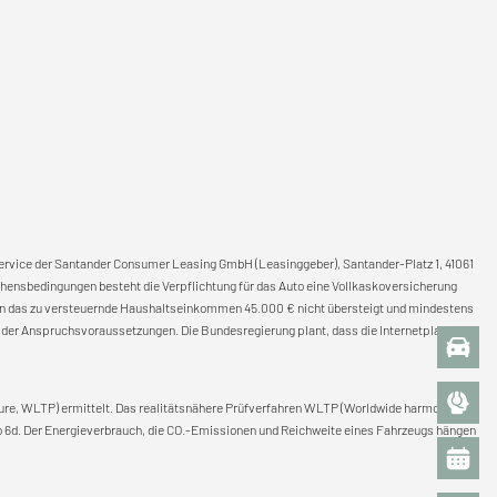
 Service der Santander Consumer Leasing GmbH (Leasinggeber), Santander-Platz 1, 41061
hensbedingungen besteht die Verpflichtung für das Auto eine Vollkaskoversicherung
enn das zu versteuernde Haushaltseinkommen 45.000 € nicht übersteigt und mindestens
ung der Anspruchsvoraussetzungen. Die Bundesregierung plant, dass die Internetplattform
re, WLTP) ermittelt. Das realitätsnähere Prüfverfahren WLTP (Worldwide harmonized
o 6d. Der Energieverbrauch, die CO.-Emissionen und Reichweite eines Fahrzeugs hängen