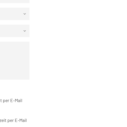
keyboard_arrow_down
keyboard_arrow_down
t per E-Mail
eit per E-Mail