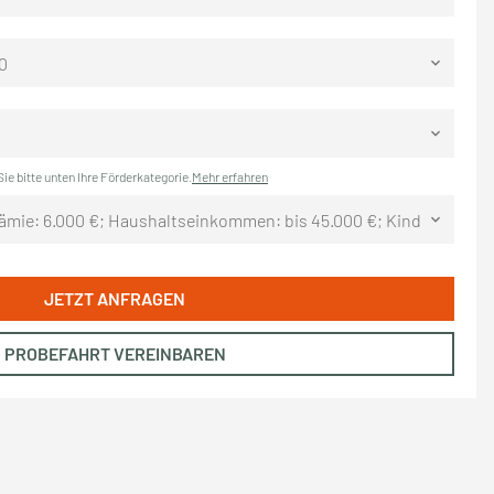
0
keyboard_arrow_down
keyboard_arrow_down
e bitte unten Ihre Förderkategorie.
Mehr erfahren
ämie: 6.000 €; Haushaltseinkommen: bis 45.000 €; Kinder: 2+
keyboard_arrow_down
JETZT ANFRAGEN
PROBEFAHRT VEREINBAREN