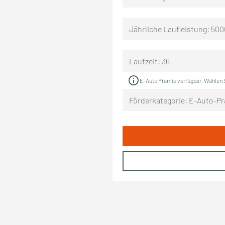
Jährliche Laufleistung: 500
Laufzeit: 36
info
E-Auto Prämie verfügbar. Wählen Si
Förderkategorie: E-Auto-Pr