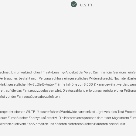
u.v.m.
rechnet. Ein unverbindliches Privat-Leasing-Angebot der Volvo Car Financial Services, ein
erbraucher, besteht nach Vertragsschluss ein gesetzliches Widerrufsrecht. Nach den Darle
se inkl. gesetzlicher MwSt.Die E-Auto-Prämie in Höhe von 6.000 € kann gewährt werden, w
llen, auf die das Fahrzeug zugelassen wird. Die Auszahlung erfolgt nach erfolgreicher Prüf
 ist vor der Fahrzeugübergabe zu leisten.
vorgeschriebenen WLTP-Messverfahren (Worldwide harmonized Light vehicles Test Procedu
Neuer Europäischer Fahrzyklus) ersetzt. Die Motoren entsprechen damit der Abgasnorm Eur
rn werden auch vom Fahrverhalten und anderen nichttechnischen Faktoren beeinflusst.