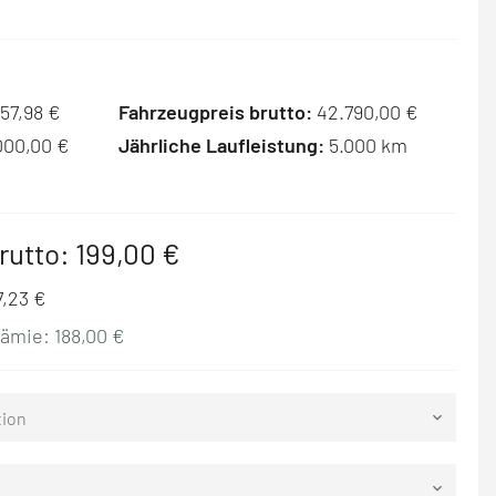
57,98 €
Fahrzeugpreis brutto:
42.790,00 €
000,00 €
Jährliche Laufleistung:
5.000 km
rutto:
199,00 €
7,23 €
rämie:
188,00 €
tion
keyboard_arrow_down
keyboard_arrow_down