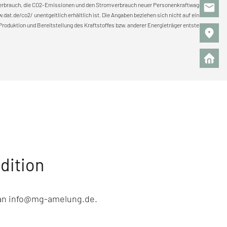
fverbrauch, die CO2-Emissionen und den Stromverbrauch neuer Personenkraftwagen'
t.de/co2/ unentgeltlich erhältlich ist. Die Angaben beziehen sich nicht auf ein
oduktion und Bereitstellung des Kraftstoffes bzw. anderer Energieträger entstehen,
dition
l an info@mg-amelung.de.