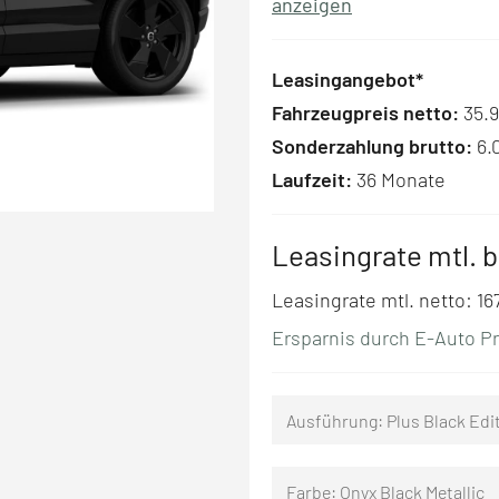
anzeigen
Leasingangebot*
Fahrzeugpreis netto:
35.9
Sonderzahlung brutto:
6.
Laufzeit:
36 Monate
Leasingrate mtl. b
Leasingrate mtl. netto:
16
Ersparnis durch E-Auto P
Ausführung: Plus Black Edi
Farbe: Onyx Black Metallic