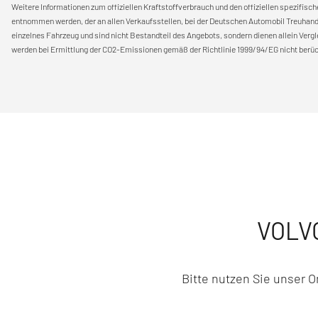
Weitere Informationen zum offiziellen Kraftstoffverbrauch und den offiziellen spezi
entnommen werden, der an allen Verkaufsstellen, bei der Deutschen Automobil Treuhand G
einzelnes Fahrzeug und sind nicht Bestandteil des Angebots, sondern dienen allein Ver
werden bei Ermittlung der CO2-Emissionen gemäß der Richtlinie 1999/94/EG nicht berüc
VOLVO
Bitte nutzen Sie unser 