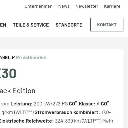
Unternehmen
News
Newsletter
Karriere
Navigation überspringen
EN
TEILE & SERVICE
STANDORTE
KONTAKT
4991_P
Privatkunden
X30
lack Edition
Strom
Leistung:
200 kW/272 PS
CO²-Klasse:
A
CO²-
 g/km (WLTP**)
Stromverbrauch kombiniert:
17,0-
Elektrische Reichweite:
324-339 km (WLTP**)
Mehr