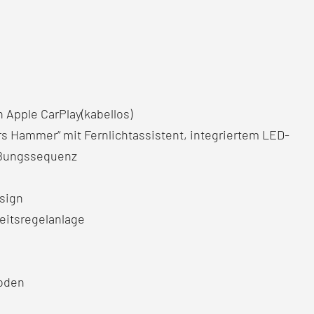
 Apple CarPlay(kabellos)
s Hammer“ mit Fernlichtassistent, integriertem LED-
üßungssequenz
sign
eitsregelanlage
oden