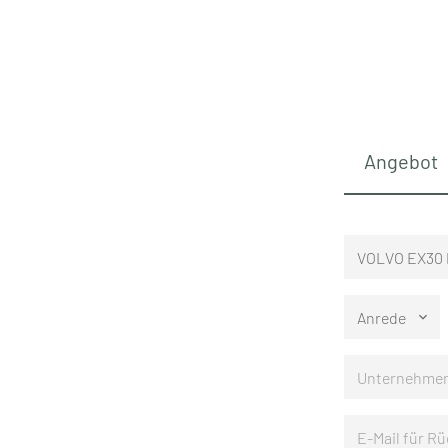
Angebot
Anrede
keyboard_arrow_down