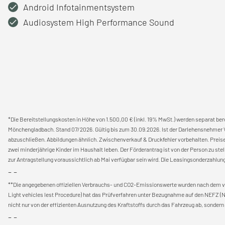
Android Infotainmentsystem
Audiosystem High Performance Sound
*Die Bereitstellungskosten in Höhe von 1.500,00 € (inkl. 19% MwSt.) werden separat be
Mönchengladbach. Stand 07/2026. Gültig bis zum 30.09.2026. Ist der Darlehensnehmer V
abzuschließen. Abbildungen ähnlich. Zwischenverkauf & Druckfehler vorbehalten. Prei
zwei minderjährige Kinder im Haushalt leben. Der Förderantrag ist von der Person zu ste
zur Antragstellung voraussichtlich ab Mai verfügbar sein wird. Die Leasingsonderzahlung
- -
**Die angegebenen offiziellen Verbrauchs- und CO2-Emissionswerte wurden nach dem 
Light vehicles lest Procedure) hat das Prüfverfahren unter Bezugnahme auf den NEFZ (
nicht nur von der effizienten Ausnutzung des Kraftstoffs durch das Fahrzeug ab, sonde
- -