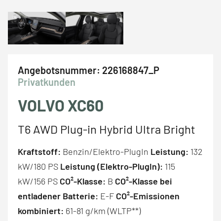
Angebotsnummer:
226168847_P
Privatkunden
VOLVO XC60
T6 AWD Plug-in Hybrid Ultra Bright
Kraftstoff:
Benzin/Elektro-PlugIn
Leistung:
132
kW/180 PS
Leistung (Elektro-PlugIn):
115
kW/156 PS
CO²-Klasse:
B
CO²-Klasse bei
entladener Batterie:
E-F
CO²-Emissionen
kombiniert:
61-81 g/km (WLTP**)