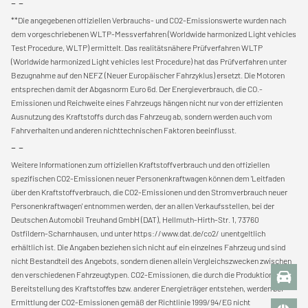
- -
**Die angegebenen offiziellen Verbrauchs- und CO2-Emissionswerte wurden nach
dem vorgeschriebenen WLTP-Messverfahren (Worldwide harmonized Light vehicles
Test Procedure, WLTP) ermittelt. Das realitätsnähere Prüfverfahren WLTP
(Worldwide harmonized Light vehicles lest Procedure) hat das Prüfverfahren unter
Bezugnahme auf den NEFZ (Neuer Europäischer Fahrzyklus) ersetzt. Die Motoren
entsprechen damit der Abgasnorm Euro 6d. Der Energieverbrauch, die CO.-
Emissionen und Reichweite eines Fahrzeugs hängen nicht nur von der effizienten
Ausnutzung des Kraftstoffs durch das Fahrzeug ab, sondern werden auch vom
Fahrverhalten und anderen nichttechnischen Faktoren beeinflusst.
- -
Weitere Informationen zum offiziellen Kraftstoffverbrauch und den offiziellen
spezifischen CO2-Emissionen neuer Personenkraftwagen können dem 'Leitfaden
über den Kraftstoffverbrauch, die CO2-Emissionen und den Stromverbrauch neuer
Personenkraftwagen' entnommen werden, der an allen Verkaufsstellen, bei der
Deutschen Automobil Treuhand GmbH (DAT), Hellmuth-Hirth-Str. 1, 73760
Ostfildern-Scharnhausen, und unter https://www.dat.de/co2/ unentgeltlich
erhältlich ist. Die Angaben beziehen sich nicht auf ein einzelnes Fahrzeug und sind
nicht Bestandteil des Angebots, sondern dienen allein Vergleichszwecken zwischen
den verschiedenen Fahrzeugtypen. CO2-Emissionen, die durch die Produktion und
Bereitstellung des Kraftstoffes bzw. anderer Energieträger entstehen, werden bei
Ermittlung der CO2-Emissionen gemäß der Richtlinie 1999/94/EG nicht