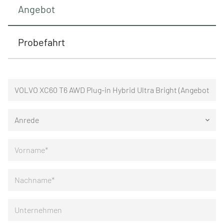
Angebot
Probefahrt
Anrede
keyboard_arrow_down