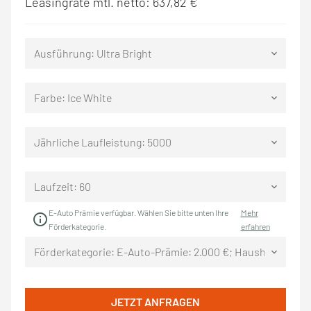
Leasingrate mtl. netto:
637,82 €
Ausführung: Ultra Bright
keyboard_arrow_down
Farbe: Ice White
keyboard_arrow_down
Jährliche Laufleistung: 5000
keyboard_arrow_down
Laufzeit: 60
keyboard_arrow_down
E-Auto Prämie verfügbar. Wählen Sie bitte unten Ihre
Mehr
info
Förderkategorie.
erfahren
Förderkategorie: E-Auto-Prämie: 2.000 €; Haushaltseinkom
keyboard_arrow_down
JETZT ANFRAGEN