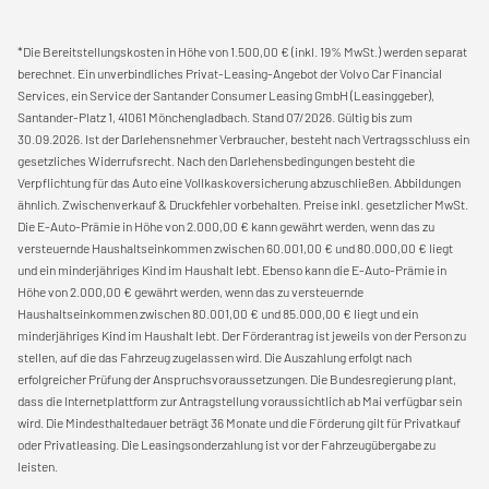
*Die Bereitstellungskosten in Höhe von 1.500,00 € (inkl. 19% MwSt.) werden separat
berechnet. Ein unverbindliches Privat-Leasing-Angebot der Volvo Car Financial
Services, ein Service der Santander Consumer Leasing GmbH (Leasinggeber),
Santander-Platz 1, 41061 Mönchengladbach. Stand 07/2026. Gültig bis zum
30.09.2026. Ist der Darlehensnehmer Verbraucher, besteht nach Vertragsschluss ein
gesetzliches Widerrufsrecht. Nach den Darlehensbedingungen besteht die
Verpflichtung für das Auto eine Vollkaskoversicherung abzuschließen. Abbildungen
ähnlich. Zwischenverkauf & Druckfehler vorbehalten. Preise inkl. gesetzlicher MwSt.
Die E-Auto-Prämie in Höhe von 2.000,00 € kann gewährt werden, wenn das zu
versteuernde Haushaltseinkommen zwischen 60.001,00 € und 80.000,00 € liegt
und ein minderjähriges Kind im Haushalt lebt. Ebenso kann die E-Auto-Prämie in
Höhe von 2.000,00 € gewährt werden, wenn das zu versteuernde
Haushaltseinkommen zwischen 80.001,00 € und 85.000,00 € liegt und ein
minderjähriges Kind im Haushalt lebt. Der Förderantrag ist jeweils von der Person zu
stellen, auf die das Fahrzeug zugelassen wird. Die Auszahlung erfolgt nach
erfolgreicher Prüfung der Anspruchsvoraussetzungen. Die Bundesregierung plant,
dass die Internetplattform zur Antragstellung voraussichtlich ab Mai verfügbar sein
wird. Die Mindesthaltedauer beträgt 36 Monate und die Förderung gilt für Privatkauf
oder Privatleasing. Die Leasingsonderzahlung ist vor der Fahrzeugübergabe zu
leisten.