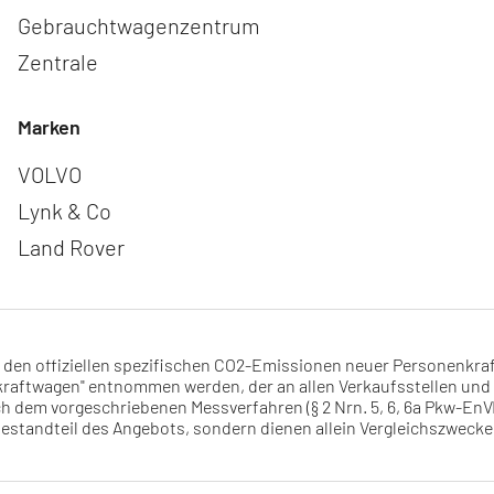
Gebrauchtwagenzentrum
Zentrale
Marken
Navigation überspringen
VOLVO
Lynk & Co
Land Rover
d den offiziellen spezifischen CO2-Emissionen neuer Personenkr
aftwagen" entnommen werden, der an allen Verkaufsstellen und 
ch dem vorgeschriebenen Messverfahren (§ 2 Nrn. 5, 6, 6a Pkw-EnVK
t Bestandteil des Angebots, sondern dienen allein Vergleichszwec