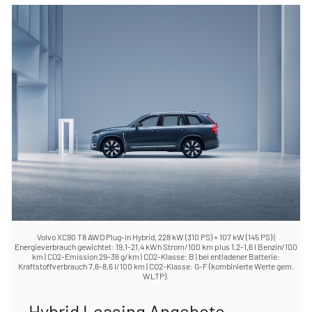
Volvo XC90 T8 AWD Plug-in Hybrid, 228 kW (310 PS) + 107 kW (145 PS) |
Energieverbrauch gewichtet: 19,1-21,4 kWh Strom/100 km plus 1,2-1,6 l Benzin/100
km | CO2-Emission 29-36 g/km | CO2-Klasse: B | bei entladener Batterie:
Kraftstoffverbrauch 7,6-8,6 l/100 km | CO2-Klasse: G-F (kombinierte Werte gem.
WLTP).
Hybrid Leasing Angebote