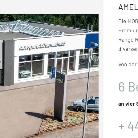
AME
Die MO
Premium
Range R
diversen
Von der
6
B
an vier
+
4