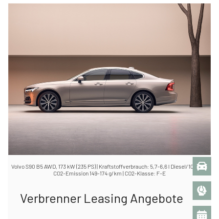
Volvo S90 B5 AWD, 173 kW (235 PS) | Kraftstoffverbrauch: 5,7-6,6 l Diesel/100 km |
CO2-Emission 149-174 g/km | CO2-Klasse: F-E
Verbrenner Leasing Angebote