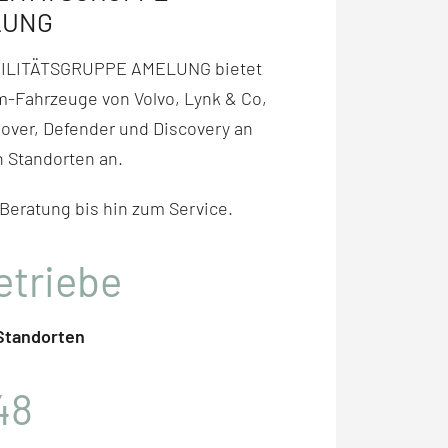
LUNG
BILITÄTSGRUPPE AMELUNG bietet
-Fahr­zeuge von Volvo,
Lynk & Co,
over, Defender und Discovery
an
 Stand­orten an.
 Beratung bis hin zum Service.
etriebe
 Standorten
48