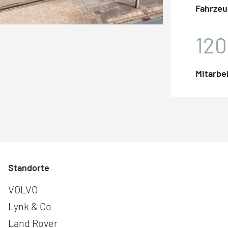
Fahrzeu
120
Mitarbe
Standorte
Navigation überspringen
VOLVO
Lynk & Co
Land Rover