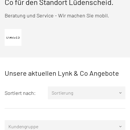
Co für den Standort Lüdenscheid.
Beratung und Service - Wir machen Sie mobil.
Unsere aktuellen Lynk & Co Angebote
Sortiert nach:
Sortierung
keyboard_arrow_down
Kundengruppe
keyboard_arrow_down