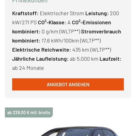
Privatkunden
Kraftstoff:
Elektrischer Strom
Leistung:
200
kW/271 PS
CO²-Klasse:
A
CO²-Emissionen
kombiniert:
0 g/km (WLTP**)
Stromverbrauch
kombiniert:
17,6 kWh/100km (WLTP**)
Elektrische Reichweite:
435 km (WLTP**)
Jährliche Laufleistung:
ab 5.000 km
Laufzeit:
ab 24 Monate
ANGEBOT ANSEHEN
ab 229,00 € mtl. brutto