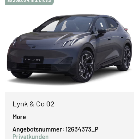
ab 269,00 € mtl. brutto
Lynk & Co 02
More
Angebotsnummer:
12634373_P
Privatkunden