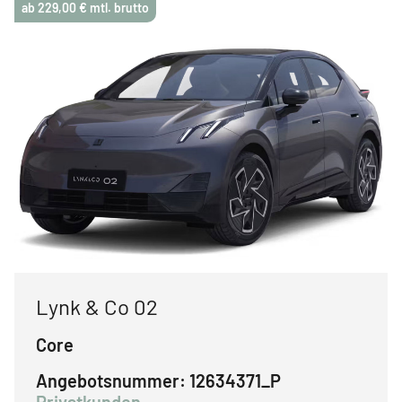
ab 229,00 € mtl. brutto
Lynk & Co 02
Core
Angebotsnummer:
12634371_P