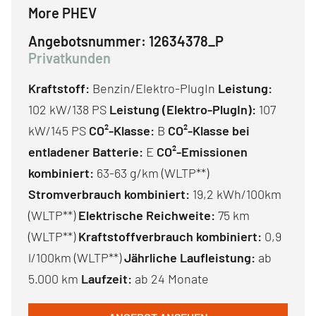
More PHEV
Angebotsnummer:
12634378_P
Privatkunden
Kraftstoff:
Benzin/Elektro-PlugIn
Leistung:
102 kW/138 PS
Leistung (Elektro-PlugIn):
107
kW/145 PS
CO²-Klasse:
B
CO²-Klasse bei
entladener Batterie:
E
CO²-Emissionen
kombiniert:
63-63 g/km (WLTP**)
Stromverbrauch kombiniert:
19,2 kWh/100km
(WLTP**)
Elektrische Reichweite:
75 km
(WLTP**)
Kraftstoffverbrauch kombiniert:
0,9
l/100km (WLTP**)
Jährliche Laufleistung:
ab
5.000 km
Laufzeit:
ab 24 Monate