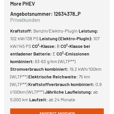
More PHEV
Angebotsnummer:
12634378_P
Privatkunden
Kraftstoff:
Benzin/Elektro-PlugIn
Leistung:
102 kW/138 PS
Leistung (Elektro-PlugIn):
107
kW/145 PS
CO²-Klasse:
B
CO²-Klasse bei
entladener Batterie:
E
CO²-Emissionen
kombiniert:
63-63 g/km (WLTP**)
Stromverbrauch kombiniert:
19,2 kWh/100km
(WLTP**)
Elektrische Reichweite:
75 km
(WLTP**)
Kraftstoffverbrauch kombiniert:
0,9
l/100km (WLTP**)
Jährliche Laufleistung:
ab
5.000 km
Laufzeit:
ab 24 Monate
ANGEBOT ANSEHEN