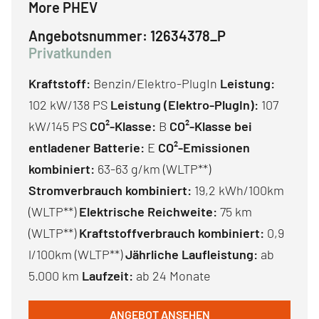
More PHEV
Angebotsnummer:
12634378_P
Privatkunden
Kraftstoff:
Benzin/Elektro-PlugIn
Leistung:
102 kW/138 PS
Leistung (Elektro-PlugIn):
107
kW/145 PS
CO²-Klasse:
B
CO²-Klasse bei
entladener Batterie:
E
CO²-Emissionen
kombiniert:
63-63 g/km (WLTP**)
Stromverbrauch kombiniert:
19,2 kWh/100km
(WLTP**)
Elektrische Reichweite:
75 km
(WLTP**)
Kraftstoffverbrauch kombiniert:
0,9
l/100km (WLTP**)
Jährliche Laufleistung:
ab
5.000 km
Laufzeit:
ab 24 Monate
ANGEBOT ANSEHEN