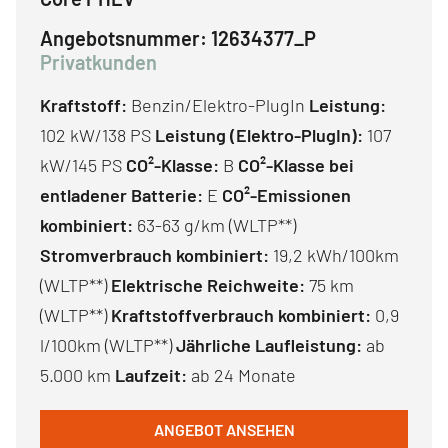
Angebotsnummer:
12634377_P
Privatkunden
Kraftstoff:
Benzin/Elektro-PlugIn
Leistung:
102 kW/138 PS
Leistung (Elektro-PlugIn):
107
kW/145 PS
CO²-Klasse:
B
CO²-Klasse bei
entladener Batterie:
E
CO²-Emissionen
kombiniert:
63-63 g/km (WLTP**)
Stromverbrauch kombiniert:
19,2 kWh/100km
(WLTP**)
Elektrische Reichweite:
75 km
(WLTP**)
Kraftstoffverbrauch kombiniert:
0,9
l/100km (WLTP**)
Jährliche Laufleistung:
ab
5.000 km
Laufzeit:
ab 24 Monate
ANGEBOT ANSEHEN