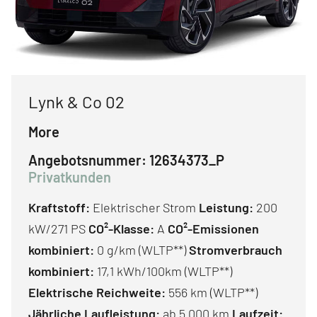
Lynk & Co 02
More
Angebotsnummer:
12634373_P
Privatkunden
Kraftstoff:
Elektrischer Strom
Leistung:
200
kW/271 PS
CO²-Klasse:
A
CO²-Emissionen
kombiniert:
0 g/km (WLTP**)
Stromverbrauch
kombiniert:
17,1 kWh/100km (WLTP**)
Elektrische Reichweite:
556 km (WLTP**)
Jährliche Laufleistung:
ab 5.000 km
Laufzeit: