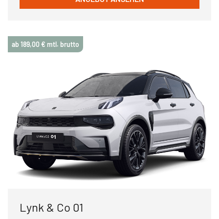
ab 189,00 € mtl. brutto
Lynk & Co 01