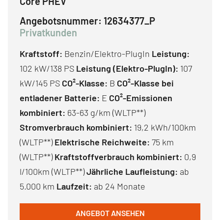
Core PHEV
Angebotsnummer:
12634377_P
Privatkunden
Kraftstoff:
Benzin/Elektro-PlugIn
Leistung:
102 kW/138 PS
Leistung (Elektro-PlugIn):
107
kW/145 PS
CO²-Klasse:
B
CO²-Klasse bei
entladener Batterie:
E
CO²-Emissionen
kombiniert:
63-63 g/km (WLTP**)
Stromverbrauch kombiniert:
19,2 kWh/100km
(WLTP**)
Elektrische Reichweite:
75 km
(WLTP**)
Kraftstoffverbrauch kombiniert:
0,9
l/100km (WLTP**)
Jährliche Laufleistung:
ab
5.000 km
Laufzeit:
ab 24 Monate
ANGEBOT ANSEHEN