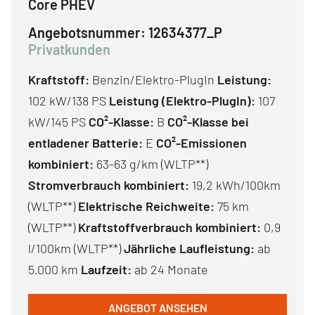
Core PHEV
Angebotsnummer:
12634377_P
Privatkunden
Kraftstoff:
Benzin/Elektro-PlugIn
Leistung:
102 kW/138 PS
Leistung (Elektro-PlugIn):
107
kW/145 PS
CO²-Klasse:
B
CO²-Klasse bei
entladener Batterie:
E
CO²-Emissionen
kombiniert:
63-63 g/km (WLTP**)
Stromverbrauch kombiniert:
19,2 kWh/100km
(WLTP**)
Elektrische Reichweite:
75 km
(WLTP**)
Kraftstoffverbrauch kombiniert:
0,9
l/100km (WLTP**)
Jährliche Laufleistung:
ab
5.000 km
Laufzeit:
ab 24 Monate
ANGEBOT ANSEHEN