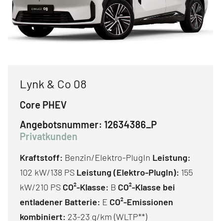
Lynk & Co 08
Core PHEV
Angebotsnummer:
12634386_P
Privatkunden
Kraftstoff:
Benzin/Elektro-PlugIn
Leistung:
102 kW/138 PS
Leistung (Elektro-PlugIn):
155
kW/210 PS
CO²-Klasse:
B
CO²-Klasse bei
entladener Batterie:
E
CO²-Emissionen
kombiniert:
23-23 g/km (WLTP**)