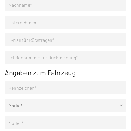
Angaben zum Fahrzeug
Marke*
keyboard_arrow_down