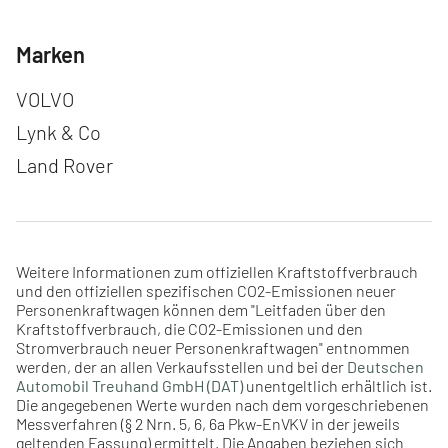
Marken
Navigation überspringen
VOLVO
Lynk & Co
Land Rover
Weitere Informationen zum offiziellen Kraftstoffverbrauch
und den offiziellen spezifischen CO2-Emissionen neuer
Personenkraftwagen können dem "Leitfaden über den
Kraftstoffverbrauch, die CO2-Emissionen und den
Stromverbrauch neuer Personenkraftwagen" entnommen
werden, der an allen Verkaufsstellen und bei der
Deutschen
Automobil Treuhand GmbH (DAT)
unentgeltlich erhältlich ist.
Die angegebenen Werte wurden nach dem vorgeschriebenen
Messverfahren (§ 2 Nrn. 5, 6, 6a Pkw-EnVKV in der jeweils
geltenden Fassung) ermittelt. Die Angaben beziehen sich