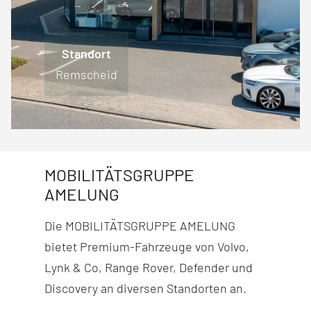
Standort
Standort
Standort
Standort
Engelskirchen
Lüdenscheid
Remscheid
Wiehl
MOBILITÄTSGRUPPE
AMELUNG
Die MOBILITÄTSGRUPPE AMELUNG
bietet Premium-Fahr­zeuge von Volvo,
Lynk & Co, Range Rover, Defender und
Discovery
an diversen Stand­orten an.