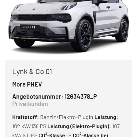
Lynk & Co 01
More PHEV
Angebotsnummer:
12634378_P
Privatkunden
Kraftstoff:
Benzin/Elektro-PlugIn
Leistung:
102 kW/138 PS
Leistung (Elektro-PlugIn):
107
kW/145 PS
CO²-Klasse:
B
CO²-Klasse bei