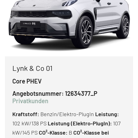
Lynk & Co 01
Core PHEV
Angebotsnummer:
12634377_P
Privatkunden
Kraftstoff:
Benzin/Elektro-PlugIn
Leistung:
102 kW/138 PS
Leistung (Elektro-PlugIn):
107
kW/145 PS
CO²-Klasse:
B
CO²-Klasse bei