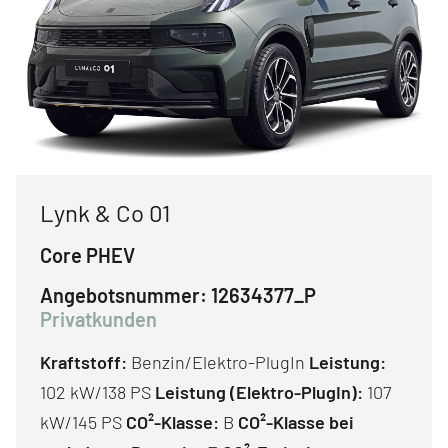
Lynk & Co 01
Core PHEV
Angebotsnummer:
12634377_P
Privatkunden
Kraftstoff:
Benzin/Elektro-PlugIn
Leistung:
102 kW/138 PS
Leistung (Elektro-PlugIn):
107
kW/145 PS
CO²-Klasse:
B
CO²-Klasse bei