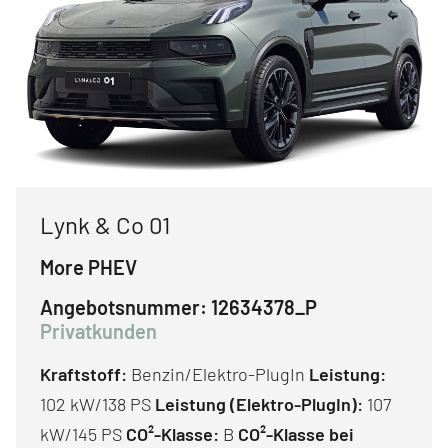
Lynk & Co 01
More PHEV
Angebotsnummer:
12634378_P
Privatkunden
Kraftstoff:
Benzin/Elektro-PlugIn
Leistung:
102 kW/138 PS
Leistung (Elektro-PlugIn):
107
kW/145 PS
CO²-Klasse:
B
CO²-Klasse bei