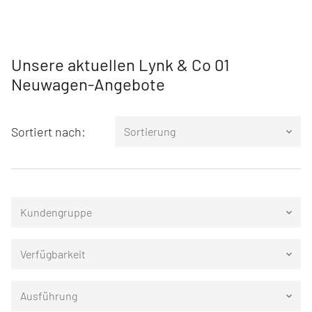
Unsere aktuellen Lynk & Co 01
Neuwagen-Angebote
Sortiert nach:
Sortierung
keyboard_arrow_down
Kundengruppe
keyboard_arrow_down
Verfügbarkeit
keyboard_arrow_down
Ausführung
keyboard_arrow_down