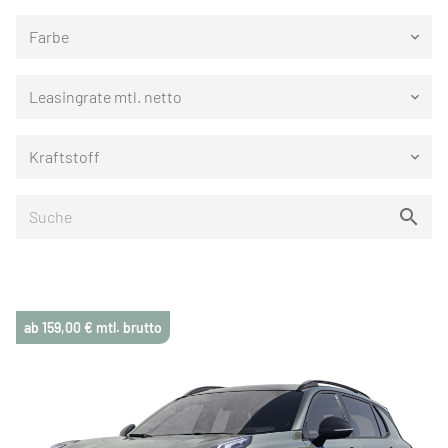
Farbe
keyboard_arrow_down
Leasingrate mtl. netto
keyboard_arrow_down
Kraftstoff
keyboard_arrow_down
ab 159,00 € mtl. brutto