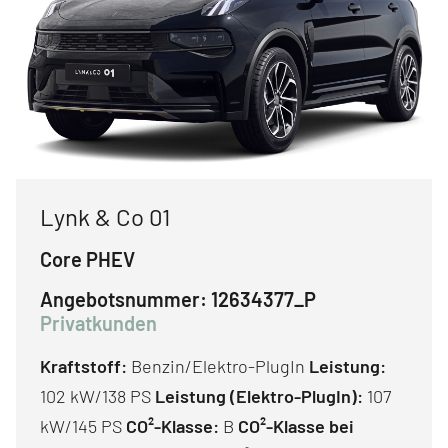
Lynk & Co 01
Core PHEV
Angebotsnummer:
12634377_P
Privatkunden
Kraftstoff:
Benzin/Elektro-PlugIn
Leistung:
102 kW/138 PS
Leistung (Elektro-PlugIn):
107
kW/145 PS
CO²-Klasse:
B
CO²-Klasse bei