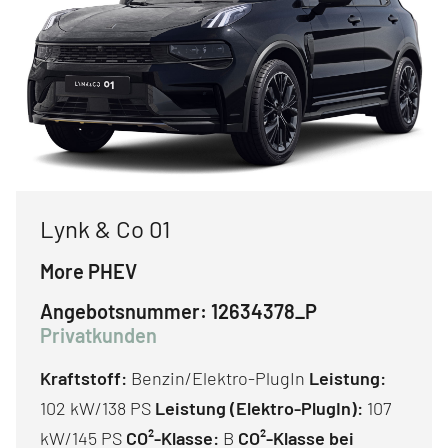
Lynk & Co 01
More PHEV
Angebotsnummer:
12634378_P
Privatkunden
Kraftstoff:
Benzin/Elektro-PlugIn
Leistung:
102 kW/138 PS
Leistung (Elektro-PlugIn):
107
kW/145 PS
CO²-Klasse:
B
CO²-Klasse bei