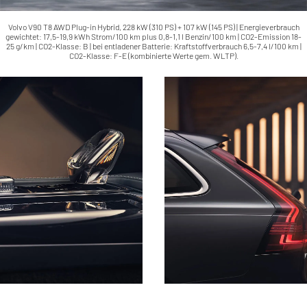
Volvo V90 T8 AWD Plug-in Hybrid, 228 kW (310 PS) + 107 kW (145 PS) | Energieverbrauch
gewichtet: 17,5-19,9 kWh Strom/100 km plus 0,8-1,1 l Benzin/100 km | CO2-Emission 18-
25 g/km | CO2-Klasse: B | bei entladener Batterie: Kraftstoffverbrauch 6,5-7,4 l/100 km |
CO2-Klasse: F-E (kombinierte Werte gem. WLTP).
Volvo V90 T8 AWD Plug-in Hybrid, 228
Volvo V90 T8 AWD Plug-in Hybrid, 228