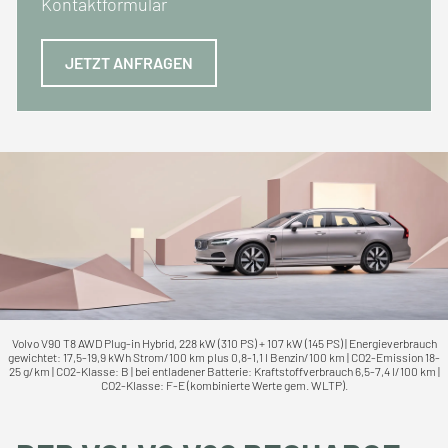
Kontaktformular
JETZT ANFRAGEN
Volvo V90 T8 AWD Plug-in Hybrid, 228 kW (310 PS) + 107 kW (145 PS) | Energieverbrauch
gewichtet: 17,5-19,9 kWh Strom/100 km plus 0,8-1,1 l Benzin/100 km | CO2-Emission 18-
25 g/km | CO2-Klasse: B | bei entladener Batterie: Kraftstoffverbrauch 6,5-7,4 l/100 km |
CO2-Klasse: F-E (kombinierte Werte gem. WLTP).