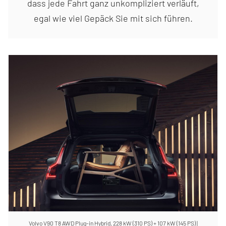
dass jede Fahrt ganz unkompliziert verläuft,
egal wie viel Gepäck Sie mit sich führen.
Volvo V90 T8 AWD Plug-in Hybrid, 228 kW (310 PS) + 107 kW (145 PS) |