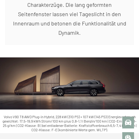
Charakterzüge. Die lang geformten
Seitenfenster lassen viel Tageslicht in den
Innenraum und betonen die Funktionalität und
Dynamik.
Volvo V90 T8 AWD Plug-in Hybrid, 228 kW (310 PS) + 107 kW (145 PS) | Energieverbrauch
gewichtet: 17,5-19,9 kWh Strom/100 km plus 0,8-1,1 l Benzin/100 km | CO2-Emission 18-
25 g/km | CO2-Klasse: B | bei entladener Batterie: Kraftstoffverbrauch 6,5-7,4 l/100 km |
CO2-Klasse: F-E (kombinierte Werte gem. WLTP).