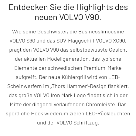
kW (310 PS) + 107 kW (145 PS) |
kW (310 PS) + 107 kW (145 PS) |
Entdecken Sie die Highlights des
Energieverbrauch gewichtet: 17,5-19,9
Energieverbrauch gewichtet: 17,5-19,9
kWh Strom/100 km plus 0,8-1,1 l
kWh Strom/100 km plus 0,8-1,1 l
Benzin/100 km | CO2-Emission 18-25
neuen VOLVO V90.
Benzin/100 km | CO2-Emission 18-25
g/km | CO2-Klasse: B | bei entladener
g/km | CO2-Klasse: B | bei entladener
Batterie: Kraftstoffverbrauch 6,5-7,4
Batterie: Kraftstoffverbrauch 6,5-7,4
l/100 km | CO2-Klasse: F-E
l/100 km | CO2-Klasse: F-E
Wie seine Geschwister, die Businesslimousine
(kombinierte Werte gem. WLTP).
(kombinierte Werte gem. WLTP).
VOLVO S90 und das SUV-Flaggschiff VOLVO XC90,
prägt den VOLVO V90 das selbstbewusste Gesicht
der aktuellen Modellgeneration, das typische
Elemente der schwedischen Premium-Marke
aufgreift. Der neue Kühlergrill wird von LED-
Scheinwerfern im „Thors Hammer“-Design flankiert,
das große VOLVO Iron Mark Logo findet sich in der
Mitte der diagonal verlaufenden Chromleiste. Das
sportliche Heck wiederum zieren LED-Rückleuchten
und der VOLVO Schriftzug.