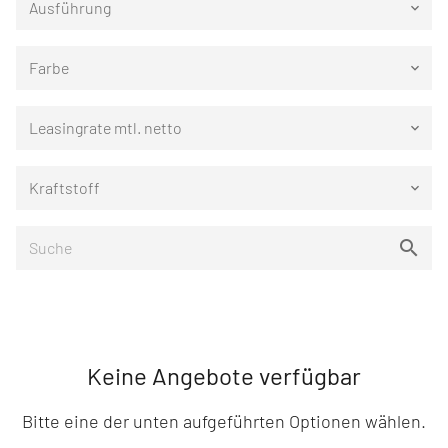
Ausführung
keyboard_arrow_down
Farbe
keyboard_arrow_down
Leasingrate mtl. netto
keyboard_arrow_down
Kraftstoff
keyboard_arrow_down
Keine Angebote verfügbar
Bitte eine der unten aufgeführten Optionen wählen.