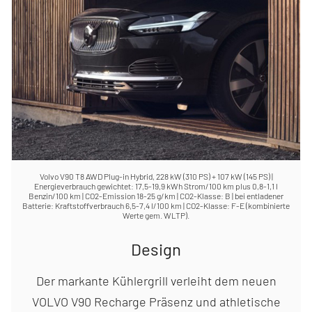
Volvo V90 T8 AWD Plug-in Hybrid, 228 kW (310 PS) + 107 kW (145 PS) |
Energieverbrauch gewichtet: 17,5-19,9 kWh Strom/100 km plus 0,8-1,1 l
Benzin/100 km | CO2-Emission 18-25 g/km | CO2-Klasse: B | bei entladener
Batterie: Kraftstoffverbrauch 6,5-7,4 l/100 km | CO2-Klasse: F-E (kombinierte
Werte gem. WLTP).
Design
Der markante Kühlergrill verleiht dem neuen
VOLVO V90 Recharge Präsenz und athletische