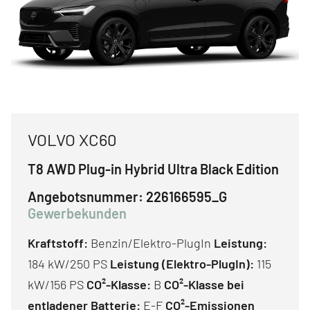
VOLVO XC60
T8 AWD Plug-in Hybrid Ultra Black Edition
Angebotsnummer:
226166595_G
Gewerbekunden
Kraftstoff:
Benzin/Elektro-PlugIn
Leistung:
184 kW/250 PS
Leistung (Elektro-PlugIn):
115
kW/156 PS
CO²-Klasse:
B
CO²-Klasse bei
entladener Batterie:
E-F
CO²-Emissionen