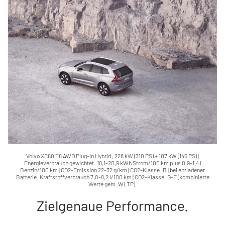
Benzin/100 km | CO2-Emission 22-32
g/km | CO2-Klasse: B | bei entladener
Batterie: Kraftstoffverbrauch 7,0-8,2
l/100 km | CO2-Klasse: G-F
(kombinierte Werte gem. WLTP).
Volvo XC60 T8 AWD Plug-in Hybrid , 228 kW (310 PS) + 107 kW (145 PS) |
Energieverbrauch gewichtet: 18,1-20,9 kWh Strom/100 km plus 0,9-1,4 l
Benzin/100 km | CO2-Emission 22-32 g/km | CO2-Klasse: B | bei entladener
Batterie: Kraftstoffverbrauch 7,0-8,2 l/100 km | CO2-Klasse: G-F (kombinierte
Werte gem. WLTP).
Zielgenaue Performance.