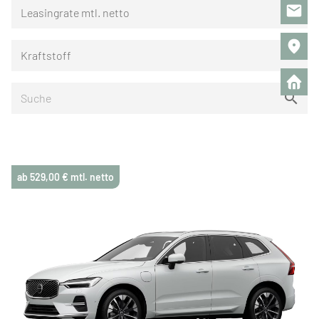
Leasingrate mtl. netto
keyboard_arrow_down
Kraftstoff
keyboard_arrow_down
ab 529,00 € mtl. netto