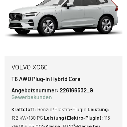
VOLVO XC60
T6 AWD Plug-in Hybrid Core
Angebotsnummer:
226166532_G
Gewerbekunden
Kraftstoff:
Benzin/Elektro-PlugIn
Leistung:
132 kW/180 PS
Leistung (Elektro-PlugIn):
115
kW/156 PS
CO²-Klasse:
B
CO²-Klasse bei