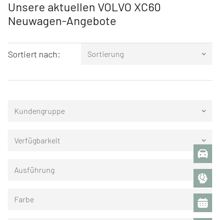
Unsere aktuellen VOLVO XC60
Neuwagen-Angebote
Sortiert nach:
Sortierung
keyboard_arrow_down
Kundengruppe
keyboard_arrow_down
Verfügbarkeit
keyboard_arrow_down
Ausführung
keyboard_arrow_down
Farbe
keyboard_arrow_down