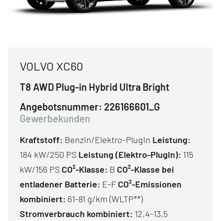
VOLVO XC60
T8 AWD Plug-in Hybrid Ultra Bright
Angebotsnummer:
226166601_G
Gewerbekunden
Kraftstoff:
Benzin/Elektro-PlugIn
Leistung:
184 kW/250 PS
Leistung (Elektro-PlugIn):
115
kW/156 PS
CO²-Klasse:
B
CO²-Klasse bei
entladener Batterie:
E-F
CO²-Emissionen
kombiniert:
61-81 g/km (WLTP**)
Stromverbrauch kombiniert:
12,4-13,5