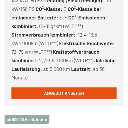
132 kW/180 PS
Leistung (Elektro-PlugIn):
115
kW/156 PS
CO²-Klasse:
B
CO²-Klasse bei
entladener Batterie:
E-F
CO²-Emissionen
kombiniert:
61-81 g/km (WLTP**)
Stromverbrauch kombiniert:
12,4-13,5
kWh/100km (WLTP**)
Elektrische Reichweite:
72-79 km (WLTP**)
Kraftstoffverbrauch
kombiniert:
2,7-3,6 l/100km (WLTP**)
Jährliche
Laufleistung:
ab 5.000 km
Laufzeit:
ab 36
Monate
ANGEBOT ANSEHEN
ab 609,00 € mtl. brutto