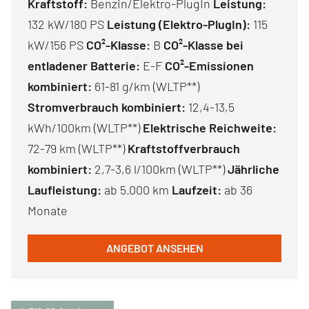
Kraftstoff:
Benzin/Elektro-PlugIn
Leistung:
132 kW/180 PS
Leistung (Elektro-PlugIn):
115
kW/156 PS
CO²-Klasse:
B
CO²-Klasse bei
entladener Batterie:
E-F
CO²-Emissionen
kombiniert:
61-81 g/km (WLTP**)
Stromverbrauch kombiniert:
12,4-13,5
kWh/100km (WLTP**)
Elektrische Reichweite:
72-79 km (WLTP**)
Kraftstoffverbrauch
kombiniert:
2,7-3,6 l/100km (WLTP**)
Jährliche
Laufleistung:
ab 5.000 km
Laufzeit:
ab 36
Monate
ANGEBOT ANSEHEN