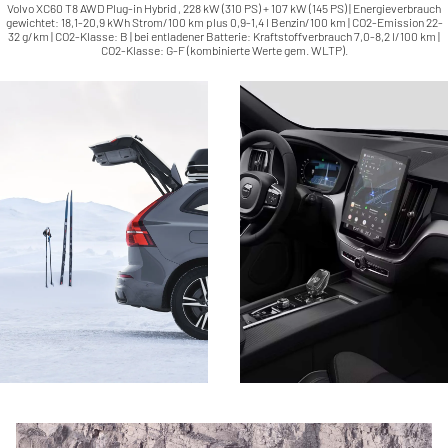
Volvo XC60 T8 AWD Plug-in Hybrid , 228 kW (310 PS) + 107 kW (145 PS) | Energieverbrauch
gewichtet: 18,1-20,9 kWh Strom/100 km plus 0,9-1,4 l Benzin/100 km | CO2-Emission 22-
32 g/km | CO2-Klasse: B | bei entladener Batterie: Kraftstoffverbrauch 7,0-8,2 l/100 km |
CO2-Klasse: G-F (kombinierte Werte gem. WLTP).
Volvo XC60 T8 AWD Plug-in Hybrid , 228
kW (310 PS) + 107 kW (145 PS) |
Energieverbrauch gewichtet: 18,1-20,9
kWh Strom/100 km plus 0,9-1,4 l