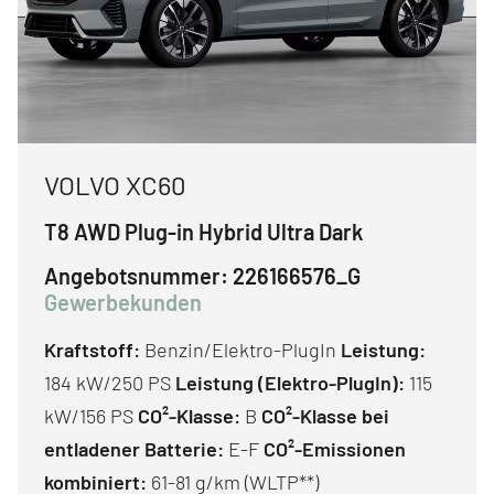
VOLVO XC60
T8 AWD Plug-in Hybrid Ultra Dark
Angebotsnummer:
226166576_G
Gewerbekunden
Kraftstoff:
Benzin/Elektro-PlugIn
Leistung:
184 kW/250 PS
Leistung (Elektro-PlugIn):
115
kW/156 PS
CO²-Klasse:
B
CO²-Klasse bei
entladener Batterie:
E-F
CO²-Emissionen
kombiniert:
61-81 g/km (WLTP**)