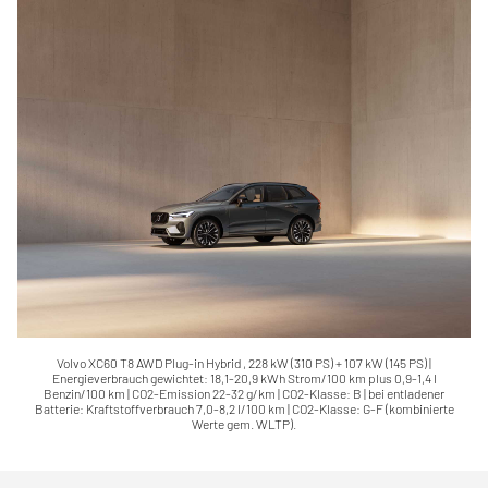
Volvo XC60 T8 AWD Plug-in Hybrid , 228 kW (310 PS) + 107 kW (145 PS) |
Energieverbrauch gewichtet: 18,1-20,9 kWh Strom/100 km plus 0,9-1,4 l
Benzin/100 km | CO2-Emission 22-32 g/km | CO2-Klasse: B | bei entladener
Batterie: Kraftstoffverbrauch 7,0-8,2 l/100 km | CO2-Klasse: G-F (kombinierte
Werte gem. WLTP).