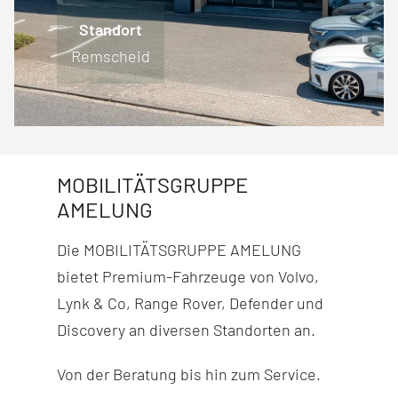
Standort
Standort
Standort
Standort
Engelskirchen
Lüdenscheid
Remscheid
Wiehl
MOBILITÄTSGRUPPE
AMELUNG
Die MOBILITÄTSGRUPPE AMELUNG
bietet Premium-Fahr­zeuge von Volvo,
Lynk & Co, Range Rover, Defender und
Discovery
an diversen Stand­orten an.
Von der Beratung bis hin zum Service.