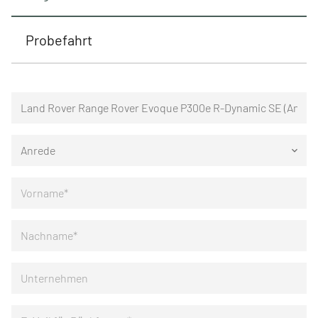
Probefahrt
Anrede
keyboard_arrow_down