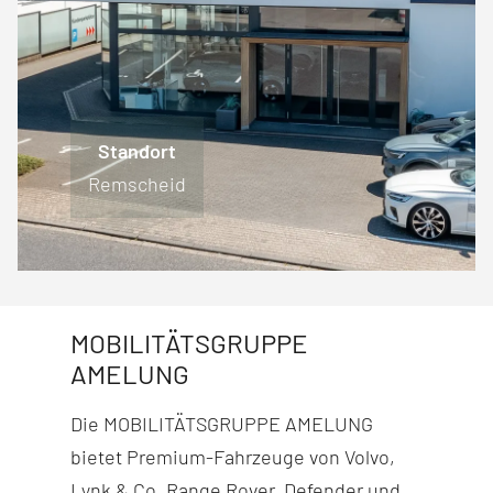
Standort
Standort
Standort
Standort
Engelskirchen
Lüdenscheid
Remscheid
Wiehl
MOBILITÄTSGRUPPE
AMELUNG
Die MOBILITÄTSGRUPPE AMELUNG
bietet Premium-Fahr­zeuge von Volvo,
Lynk & Co, Range Rover, Defender und