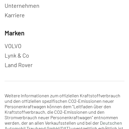
Navigation überspringen
Unternehmen
Karriere
Marken
Navigation überspringen
VOLVO
Lynk & Co
Land Rover
Weitere Informationen zum offiziellen Kraftstoffverbrauch
und den offiziellen spezifischen CO2-Emissionen neuer
Personenkraftwagen können dem "Leitfaden über den
Kraftstoffverbrauch, die CO2-Emissionen und den
Stromverbrauch neuer Personenkraftwagen" entnommen
werden, der an allen Verkaufsstellen und bei der
Deutschen
Automobil Treuhand GmbH (DAT)
unentgeltlich erhältlich ist.