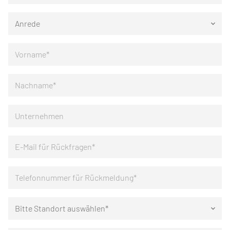
Anrede
keyboard_arrow_down
Bitte Standort auswählen*
keyboard_arrow_down