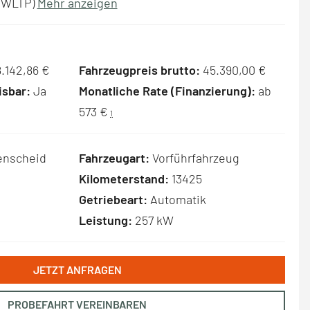
 (WLTP)
Mehr anzeigen
.142,86 €
Fahrzeugpreis brutto:
45.390,00 €
sbar:
Ja
Monatliche Rate (Finanzierung):
ab
573 €
1
enscheid
Fahrzeugart:
Vorführfahrzeug
Kilometerstand:
13425
Getriebeart:
Automatik
Leistung:
257 kW
JETZT ANFRAGEN
PROBEFAHRT VEREINBAREN