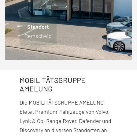
Standort
Standort
Standort
Standort
Engelskirchen
Lüdenscheid
Remscheid
Wiehl
MOBILITÄTSGRUPPE
AMELUNG
Die MOBILITÄTSGRUPPE AMELUNG
bietet Premium-Fahr­zeuge von Volvo,
Lynk & Co, Range Rover, Defender und
Discovery
an diversen Stand­orten an.