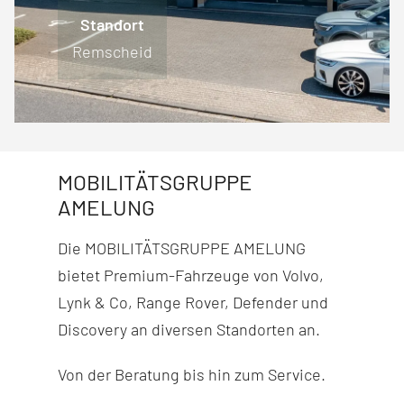
Standort
Standort
Standort
Standort
Engelskirchen
Lüdenscheid
Remscheid
Wiehl
MOBILITÄTSGRUPPE
AMELUNG
Die MOBILITÄTSGRUPPE AMELUNG
bietet Premium-Fahr­zeuge von Volvo,
Lynk & Co, Range Rover, Defender und
Discovery
an diversen Stand­orten an.
Von der Beratung bis hin zum Service.