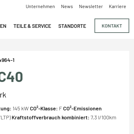
Unternehmen
News
Newsletter
Karriere
Navigation überspringen
EN
TEILE & SERVICE
STANDORTE
KONTAKT
4964-1
C40
rk
tung:
145 kW
CO²-Klasse:
F
CO²-Emissionen
WLTP)
Kraftstoffverbrauch kombiniert:
7,3 l/100km