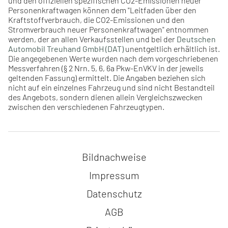
und den offiziellen spezifischen CO2-Emissionen neuer
Personenkraftwagen können dem "Leitfaden über den
Kraftstoffverbrauch, die CO2-Emissionen und den
Stromverbrauch neuer Personenkraftwagen" entnommen
werden, der an allen Verkaufsstellen und bei der
Deutschen
Automobil Treuhand GmbH (DAT)
unentgeltlich erhältlich ist.
Die angegebenen Werte wurden nach dem vorgeschriebenen
Messverfahren (§ 2 Nrn. 5, 6, 6a Pkw-EnVKV in der jeweils
geltenden Fassung) ermittelt. Die Angaben beziehen sich
nicht auf ein einzelnes Fahrzeug und sind nicht Bestandteil
des Angebots, sondern dienen allein Vergleichszwecken
zwischen den verschiedenen Fahrzeugtypen.
Navigation überspringen
Bildnachweise
Impressum
Datenschutz
AGB