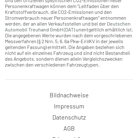
und den offiziellen spezifischen CO2-Emissionen neuer
Personenkraftwagen können dem "Leitfaden über den
Kraftstoffverbrauch, die CO2-Emissionen und den
Stromverbrauch neuer Personenkraftwagen" entnommen
werden, der an allen Verkaufsstellen und bei der
Deutschen
Automobil Treuhand GmbH (DAT)
unentgeltlich erhältlich ist.
Die angegebenen Werte wurden nach dem vorgeschriebenen
Messverfahren (§ 2 Nrn. 5, 6, 6a Pkw-EnVKV in der jeweils
geltenden Fassung) ermittelt. Die Angaben beziehen sich
nicht auf ein einzelnes Fahrzeug und sind nicht Bestandteil
des Angebots, sondern dienen allein Vergleichszwecken
zwischen den verschiedenen Fahrzeugtypen.
Navigation überspringen
Bildnachweise
Impressum
Datenschutz
AGB