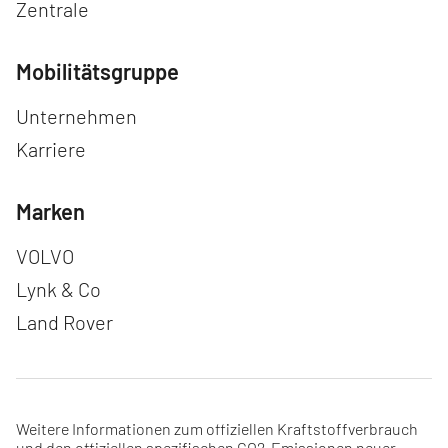
Zentrale
Mobilitätsgruppe
Navigation überspringen
Unternehmen
Karriere
Marken
Navigation überspringen
VOLVO
Lynk & Co
Land Rover
Weitere Informationen zum offiziellen Kraftstoffverbrauch
und den offiziellen spezifischen CO2-Emissionen neuer