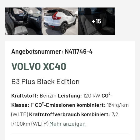
+
15
Angebotsnummer:
N411746-4
VOLVO XC40
B3 Plus Black Edition
Kraftstoff:
Benzin
Leistung:
120 kW
CO²-
Klasse:
F
CO²-Emissionen kombiniert:
164 g/km
(WLTP)
Kraftstoffverbrauch kombiniert:
7,2
l/100km (WLTP)
Mehr anzeigen