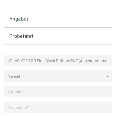
Angebot
Probefahrt
Anrede
keyboard_arrow_down