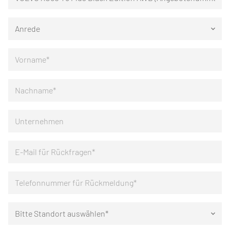
Anrede
keyboard_arrow_down
Bitte Standort auswählen*
keyboard_arrow_down