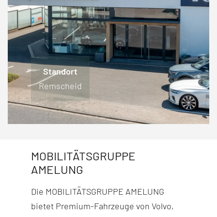
Standort
Standort
Standort
Standort
Engelskirchen
Lüdenscheid
Remscheid
Wiehl
MOBILITÄTSGRUPPE
AMELUNG
Die MOBILITÄTSGRUPPE AMELUNG
bietet Premium-Fahr­zeuge von Volvo,