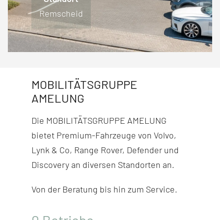
Engelskirchen
Lüdenscheid
Remscheid
Wiehl
MOBILITÄTSGRUPPE
AMELUNG
Die MOBILITÄTSGRUPPE AMELUNG
bietet Premium-Fahr­zeuge von Volvo,
Lynk & Co, Range Rover, Defender und
Discovery
an diversen Stand­orten an.
Von der Beratung bis hin zum Service.
0
Betriebe