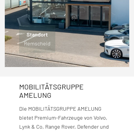
Standort
Standort
Standort
Standort
Engelskirchen
Lüdenscheid
Remscheid
Wiehl
MOBILITÄTSGRUPPE
AMELUNG
Die MOBILITÄTSGRUPPE AMELUNG
bietet Premium-Fahr­zeuge von Volvo,
Lynk & Co, Range Rover, Defender und