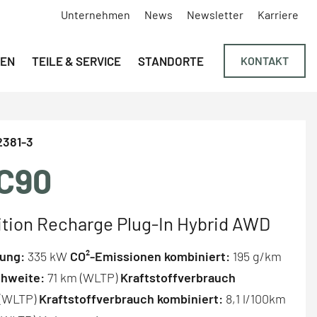
Unternehmen
News
Newsletter
Karriere
Navigation überspringen
EN
TEILE & SERVICE
STANDORTE
KONTAKT
381-3
C90
ition Recharge Plug-In Hybrid AWD
tung:
335 kW
CO²-Emissionen kombiniert:
195 g/km
chweite:
71 km (WLTP)
Kraftstoffverbrauch
 (WLTP)
Kraftstoffverbrauch kombiniert:
8,1 l/100km