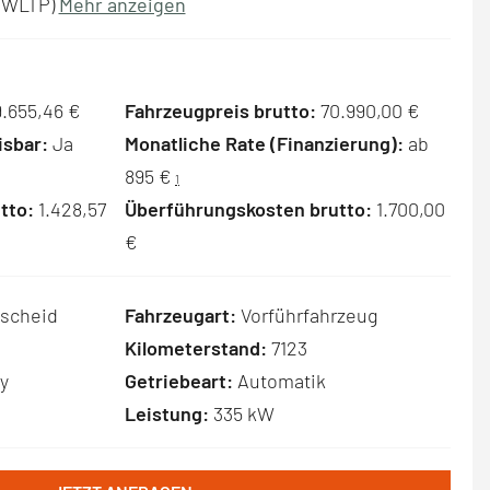
 (WLTP)
Mehr anzeigen
.655,46 €
Fahrzeugpreis brutto:
70.990,00 €
sbar:
Ja
Monatliche Rate (Finanzierung):
ab
895 €
1
tto:
1.428,57
Überführungskosten brutto:
1.700,00
€
scheid
Fahrzeugart:
Vorführfahrzeug
Kilometerstand:
7123
y
Getriebeart:
Automatik
Leistung:
335 kW