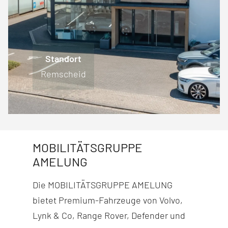
Standort
Standort
Standort
Standort
Engelskirchen
Lüdenscheid
Remscheid
Wiehl
MOBILITÄTSGRUPPE
AMELUNG
Die MOBILITÄTSGRUPPE AMELUNG
bietet Premium-Fahr­zeuge von Volvo,
Lynk & Co, Range Rover, Defender und