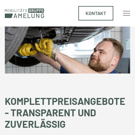
KONTAKT
KOMPLETT­PREIS­ANGEBOTE
- TRANSPA­RENT UND
ZUVER­LÄSSIG