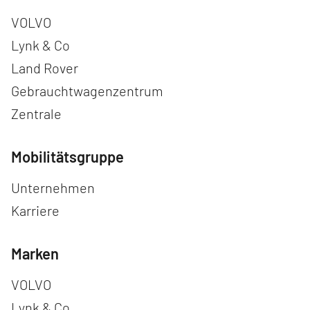
Navigation überspringen
VOLVO
Lynk & Co
Land Rover
Gebrauchtwagenzentrum
Zentrale
Mobilitätsgruppe
Navigation überspringen
Unternehmen
Karriere
Marken
Navigation überspringen
VOLVO
Lynk & Co