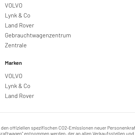
Navigation überspringen
VOLVO
Lynk & Co
Land Rover
Gebrauchtwagenzentrum
Zentrale
Marken
Navigation überspringen
VOLVO
Lynk & Co
Land Rover
d den offiziellen spezifischen CO2-Emissionen neuer Personenkr
aftwagen" entnommen werden, der an allen Verkaufsstellen und 