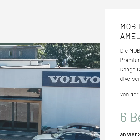
MOBI
AME
Die MO
Premium
Range R
diversen
Von der
6
B
an vier