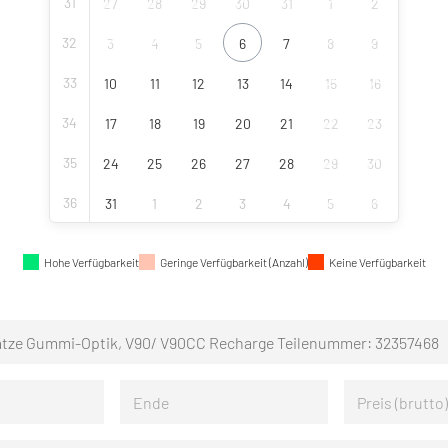
31
27
28
29
30
31
1
2
32
3
4
5
6
7
8
9
33
10
11
12
13
14
15
16
34
17
18
19
20
21
22
23
35
24
25
26
27
28
29
30
36
31
1
2
3
4
5
6
Hohe Verfügbarkeit
Geringe Verfügbarkeit (Anzahl)
Keine Verfügbarkeit