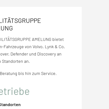
LITÄTSGRUPPE
LUNG
BILITÄTSGRUPPE AMELUNG bietet
-Fahr­zeuge von Volvo,
Lynk & Co,
over, Defender und Discovery
an
 Stand­orten an.
 Beratung bis hin zum Service.
etriebe
 Standorten