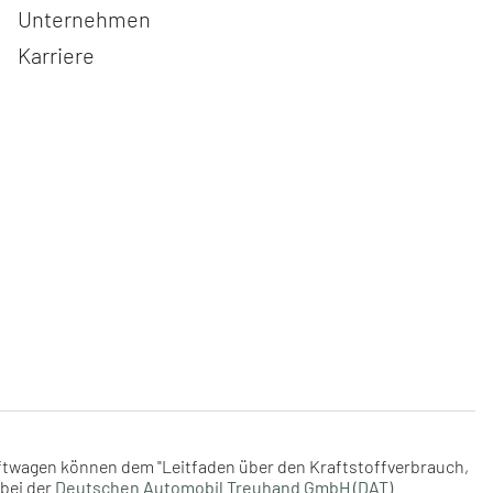
Navigation überspringen
Unternehmen
Karriere
aftwagen können dem "Leitfaden über den Kraftstoffverbrauch,
bei der
Deutschen Automobil Treuhand GmbH (DAT)